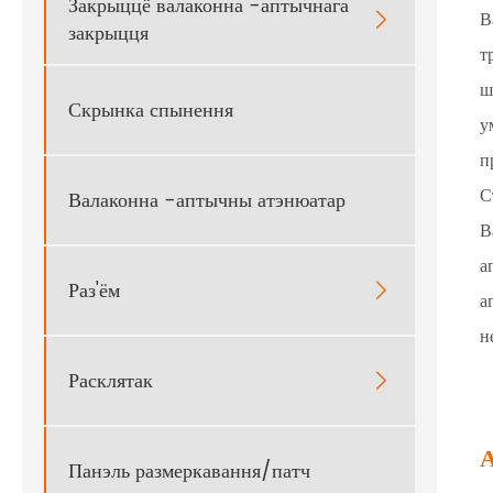
Закрыццё валаконна -аптычнага
В

закрыцця
т
ш
Скрынка спынення
у
п
С
Валаконна -аптычны атэнюатар
В
а
Раз'ём

а
н
Расклятак

А
Панэль размеркавання/патч