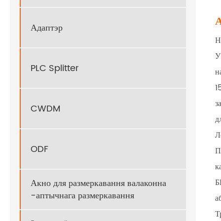
А
Адаптэр
Н
У
PLC Splitter
н
1
з
CWDM
д
Л
ODF
П
к
Акно для размеркавання валаконна
Б
-аптычнага размеркавання
а
Т