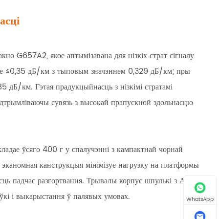
асці
но G657A2, якое аптымізавана для нізкіх страт сігналу
дае ≤0,35 дБ/км з тыповым значэннем 0,329 дБ/км; пры
5 дБ/км. Гэтая прадукцыйнасць з нізкімі стратамі
падтрымліваючы сувязь з высокай прапускной здольнасцю
кладае ўсяго 400 г у спалучэнні з кампактнай чорнай
, эканомная канструкцыя мінімізуе нагрузку на платформы
ць падчас разгортвання. Трывалы корпус шпулькі з АБС
ўкі і выкарыстання ў палявых умовах.
WhatsApp