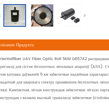
пісанне Прадукта
rientalfiber UAV Fiber Optic Roll 5KM G657A2 распрацаваны 
длегласці для сістэм беспілотных лятальных апаратаў (БЛА). 
этая катушка даўжынёй 5 км забяспечвае надзейныя характарысты
рыдатнай для шырокага спектру прымянення беспілотных лятальн
увязі. Кампактная, лёгкая канструкцыя забяспечвае лёгкую парта
анструкцыя з валакна высокай трываласці забяспечвае ўстойліва