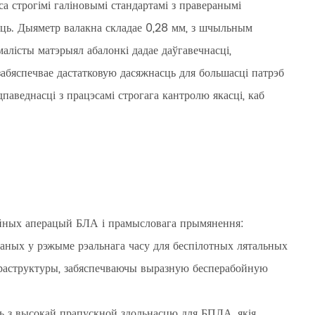
строгімі галіновымі стандартамі з праверанымі
сць. Дыяметр валакна складае 0,28 мм, з шчыльным
алісты матэрыял абалонкі дадае даўгавечнасці,
абяспечвае дастатковую дасяжнасць для большасці патрэб
аведнасці з працэсамі строгага кантролю якасці, каб
ійных аперацый БЛА і прамысловага прымянення:
даных у рэжыме рэальнага часу для беспілотных лятальных
інфраструктуры, забяспечваючы выразную бесперабойную
зь з высокай прапускной здольнасцю для БПЛА, якія