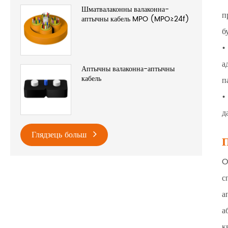
Шматвалаконны валаконна-
п
аптычны кабель MPO (MPO≥24f)
б
•
а
Аптычны валаконна-аптычны
кабель
п
•
д
Глядзець больш
П
O
с
а
а
к