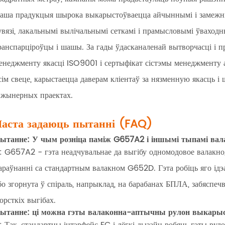
аша прадукцыя шырока выкарыстоўваецца айчыннымі і замежнымі 
увязі, лакальнымі вылічальнымі сеткамі і прамысловымі ўваход
ранспарціроўцы і шашы. За гады ўдасканаленай вытворчасці і п
енеджменту якасці ISO9001 і сертыфікат сістэмы менеджменту
сім свеце, карыстаецца даверам кліентаў за нязменную якасць і
нжынерных праектах.
аста задаюць пытанні (FAQ)
ытанне: У чым розніца паміж G657A2 і іншымі тыпамі вал
: G657A2 - гэта неадчувальнае да выгібу одномодовое валакно,
араўнанні са стандартным валакном G652D. Гэта робіць яго ід
бо згорнута ў спіраль, напрыклад, на барабанах БПЛА, забяспе
орсткіх выгібах.
ытанне: ці можна гэты валаконна-аптычны рулон выкарыс