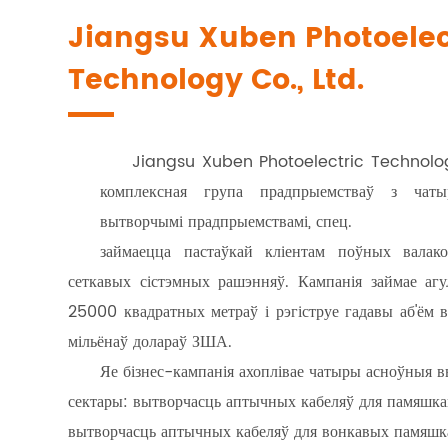
Jiangsu Xuben Photoelec
Technology Co., Ltd.
Jiangsu Xuben Photoelectric Technology
Jiangsu Xuben Photoelectric Technology
Jiangsu Xuben Photoelectric Technology
комплексная група прадпрыемстваў з чаты
комплексная група прадпрыемстваў з чаты
комплексная група прадпрыемстваў з чаты
вытворчымі прадпрыемствамі, спец.
вытворчымі прадпрыемствамі, спец.
вытворчымі прадпрыемствамі, спец.
займаецца пастаўкай кліентам поўных валак
займаецца пастаўкай кліентам поўных валак
займаецца пастаўкай кліентам поўных валак
сеткавых сістэмных рашэнняў. Кампанія займае аг
сеткавых сістэмных рашэнняў. Кампанія займае аг
сеткавых сістэмных рашэнняў. Кампанія займае аг
25000 квадратных метраў і рэгіструе гадавы аб'ём 
25000 квадратных метраў і рэгіструе гадавы аб'ём 
25000 квадратных метраў і рэгіструе гадавы аб'ём 
мільёнаў долараў ЗША.
мільёнаў долараў ЗША.
мільёнаў долараў ЗША.
Яе бізнес-кампанія ахоплівае чатыры асноўныя 
Яе бізнес-кампанія ахоплівае чатыры асноўныя 
Яе бізнес-кампанія ахоплівае чатыры асноўныя 
сектары: вытворчасць аптычных кабеляў для памяшка
сектары: вытворчасць аптычных кабеляў для памяшка
сектары: вытворчасць аптычных кабеляў для памяшка
вытворчасць аптычных кабеляў для вонкавых памяшк
вытворчасць аптычных кабеляў для вонкавых памяшк
вытворчасць аптычных кабеляў для вонкавых памяшк