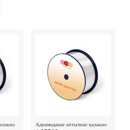
ы
алакно
Аднамодавае аптычнае валакно
Ш