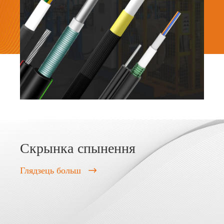
Скрынка спынення
Глядзець больш
