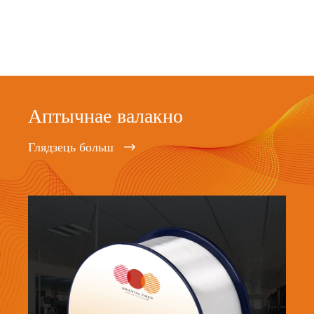
Аптычнае валакно
Глядзець больш
