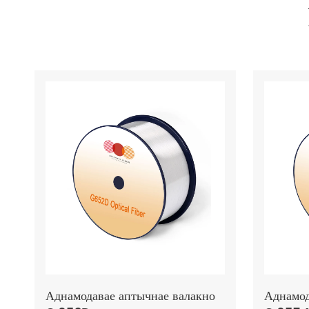
Аднамодавае аптычнае валакно
Аднамод