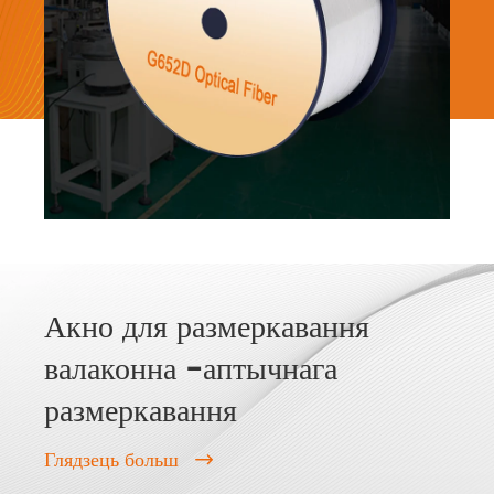
Акно для размеркавання
валаконна -аптычнага
размеркавання
Глядзець больш
