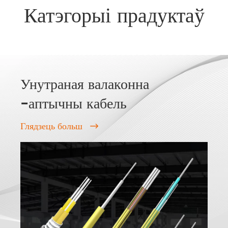
Катэгорыі прадуктаў
Унутраная валаконна
-аптычны кабель
Глядзець больш
