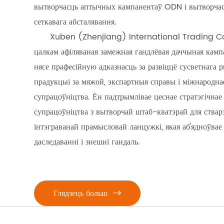
вытворчасць аптычных кампанентаў ODN і вытворча
вытворчасць аптычных кампанентаў ODN і вытворча
вытворчасць аптычных кампанентаў ODN і вытворча
сеткавага абсталявання.
сеткавага абсталявання.
сеткавага абсталявання.
Xuben (Zhenjiang) International Trading Co.,
Xuben (Zhenjiang) International Trading Co.,
Xuben (Zhenjiang) International Trading Co.,
цалкам афіляваная замежная гандлёвая даччыная камп
цалкам афіляваная замежная гандлёвая даччыная камп
цалкам афіляваная замежная гандлёвая даччыная камп
нясе прафесійную адказнасць за развіццё сусветнага 
нясе прафесійную адказнасць за развіццё сусветнага 
нясе прафесійную адказнасць за развіццё сусветнага 
прадукцыі за мяжой, экспартныя справы і міжнародна
прадукцыі за мяжой, экспартныя справы і міжнародна
прадукцыі за мяжой, экспартныя справы і міжнародна
супрацоўніцтва. Ён падтрымлівае цеснае стратэгічнае
супрацоўніцтва. Ён падтрымлівае цеснае стратэгічнае
супрацоўніцтва. Ён падтрымлівае цеснае стратэгічнае
супрацоўніцтва з вытворчай штаб-кватэрай для ства
супрацоўніцтва з вытворчай штаб-кватэрай для ства
супрацоўніцтва з вытворчай штаб-кватэрай для ства
інтэграванай прамысловай ланцужкі, якая аб'ядноўвае
інтэграванай прамысловай ланцужкі, якая аб'ядноўвае
інтэграванай прамысловай ланцужкі, якая аб'ядноўвае
даследаванні і знешні гандаль.
даследаванні і знешні гандаль.
даследаванні і знешні гандаль.
Глядзець больш


