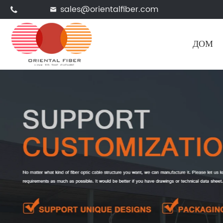
sales@orientalfiber.com


ДОМ