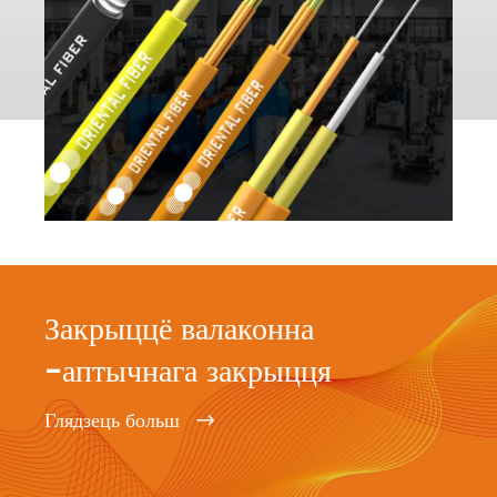
Закрыццё валаконна
-аптычнага закрыцця
Глядзець больш
