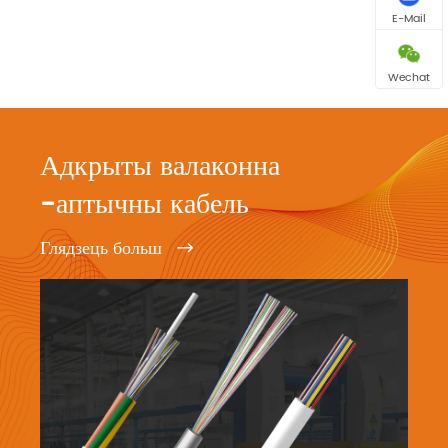
E-Mail
Wechat
Адкрыты валаконна
-аптычны кабель
Глядзець больш
