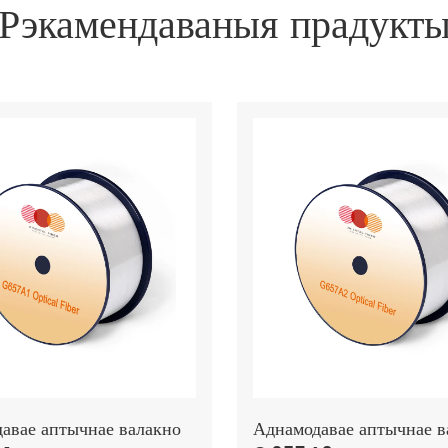
Рэкамендаваныя прадукт
авае аптычнае валакно
Аднамодавае аптычнае в