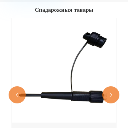
Спадарожныя тавары
Дуплекс LC/UPC Воданепранікальны
круглы кабельны аптычныя валакнавыя
шнуры (Accord Mini DLC раз'ём)
Глядзець больш >>

