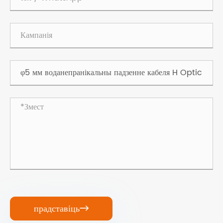
прадставіць
