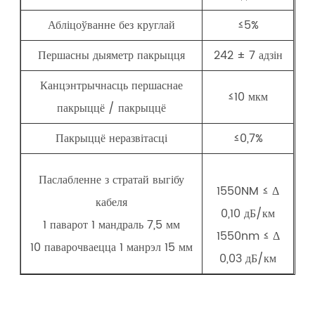
Абліцоўванне без круглай
≤5%
Першасны дыяметр пакрыцця
242 ± 7 адзін
Канцэнтрычнасць першаснае
≤10 мкм
пакрыццё / пакрыццё
Пакрыццё неразвітасці
≤0,7%
Паслабленне з стратай выгібу
1550NM ≤ Δ
кабеля
0,10 дБ/км
1 паварот 1 мандраль 7,5 мм
1550nm ≤ Δ
10 паварочваецца 1 манрэл 15 мм
0,03 дБ/км