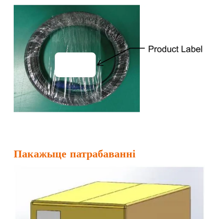
Пакажыце патрабаванні