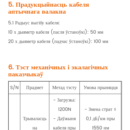
5. Прадукцыйнасць кабеля
аптычнага валакна
5.1 Радыус выгібу кабеля:
10 х дыяметр кабеля (пасля ўстаноўкі): 50 мм
20 х дыяметр кабеля (падчас ўстаноўкі): 100 мм
6. Тэст механічных і экалагічных
паказчыкаў
S/N
Прадмет
Метад тэсту
Умова прыняцця
- Загрузка:
1200N
- Змена страт ≤
Трываласць
- Даўжыня
0,1 дБ/км пры
на
кабеля пры
1550 нм