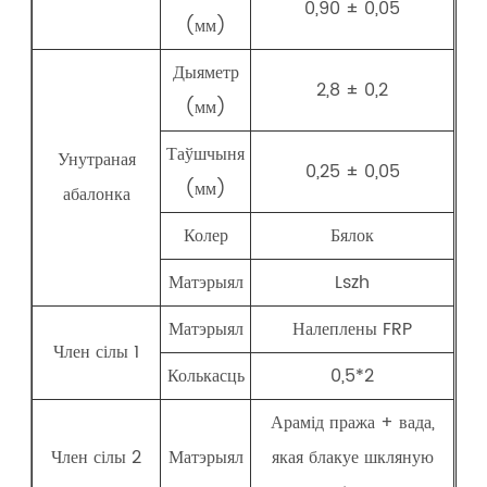
0,90 ± 0,05
(мм)
Дыяметр
2,8 ± 0,2
(мм)
Таўшчыня
Унутраная
0,25 ± 0,05
(мм)
абалонка
Колер
Бялок
Матэрыял
Lszh
Матэрыял
Налеплены FRP
Член сілы 1
Колькасць
0,5*2
Арамід пража + вада,
Член сілы 2
Матэрыял
якая блакуе шкляную