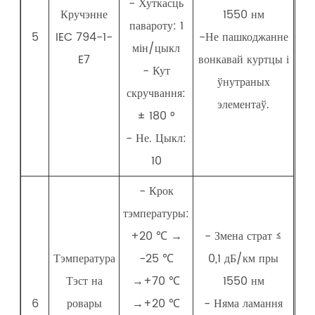
- Хуткасць
Кручэнне
1550 нм
павароту: 1
5
IEC 794-1-
-Не пашкоджанне
мін/цыкл
E7
вонкавай куртцы і
- Кут
ўнутраных
скручвання:
элементаў.
± 180 °
- Не. Цыкл:
10
- Крок
тэмпературы:
+20 ℃ →
- Змена страт ≤
Тэмпература
-25 ℃
0,1 дБ/км пры
Тэст на
→+70 ℃
1550 нм
6
ровары
→+20 ℃
- Няма ламання