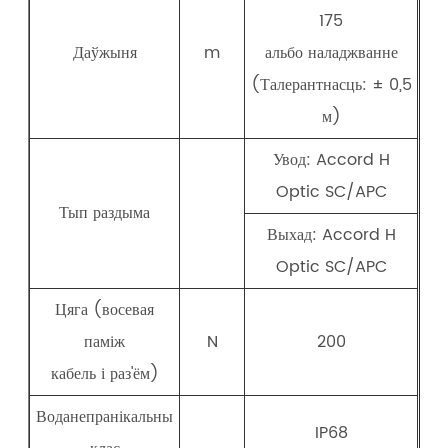
175
Даўжыня
m
альбо наладжванне
(Талерантнасць: ± 0,5
м)
Увод: Accord H
Optic SC/APC
Тып раздыма
Выхад: Accord H
Optic SC/APC
Цяга (восевая
паміж
N
200
кабель і раз'ём)
Воданепранікальны
IP68