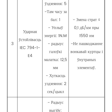
ўздзеяння: 5
-Там часу за
бал: 1
- Змена страт ≤
- Уплыў
0,1 дБ/км пры
Ударная
энергіі: 1N.M
1550 нм
ўстойлівасць
3
- радыус
-Не пашкоджанне
IEC 794-1-
галоўкі
вонкавай куртцы і
E4
малатка: 12,5
ўнутраных
мм
элементаў.
- Хуткасць
уздзеяння: 2
сек/цыкл
- Радыус
выгібу: