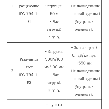
1
расцяжэнне
нагрузцы:
-Не пашкоджанне
IEC 794-1-
50 м
вонкавай куртцы і
E1
- Час
ўнутраных
загрузкі:
элементаў.
≥1min.
- Змена страт ≤
- Загрузка:
0,1 дБ/км пры
Раздушыць
500n/100
1550 нм
тэст
мм*100 мм
2
-Не пашкоджанне
IEC 794-1-
- Час
вонкавай куртцы і
E3
загрузкі:
ўнутраных
≥1min.
элементаў.
- пункты