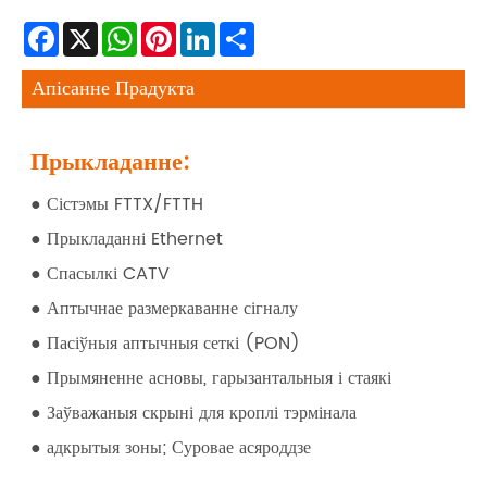
Facebook
X
WhatsApp
Pinterest
LinkedIn
Share
Апісанне Прадукта
Прыкладанне:
● Сістэмы FTTX/FTTH
● Прыкладанні Ethernet
● Спасылкі CATV
● Аптычнае размеркаванне сігналу
● Пасіўныя аптычныя сеткі (PON)
● Прымяненне асновы, гарызантальныя і стаякі
● Заўважаныя скрыні для кроплі тэрмінала
● адкрытыя зоны; Суровае асяроддзе