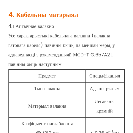
4. Кабельны матэрыял
4.1 Аптычнае валакно
Усе характарыстыкі кабельнага валакна (валакна
гатовага кабеля) павінны быць, па меншай меры, у
адпаведнасці з рэкамендацыяй МСЭ-T G.657A2 і
павінны быць наступным.
Прадмет
Спецыфікацыя
Тып валакна
Адзіны рэжым
Легаваны
Матэрыял валакна
крэмній
Каэфіцыент паслаблення