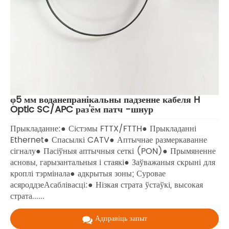
φ5 мм воданепранікальны падзенне кабеля H
Optic SC/APC раз'ём патч -шнур
Прыкладанне:● Сістэмы FTTX/FTTH● Прыкладанні
Ethernet● Спасылкі CATV● Аптычнае размеркаванне
сігналу● Пасіўныя аптычныя сеткі (PON)● Прымяненне
асновы, гарызантальныя і стаякі● Заўважаныя скрыні для
кроплі тэрмінала● адкрытыя зоны; Суровае
асяроддзеАсаблівасці:● Нізкая страта ўстаўкі, высокая
страта......
Адправіць запыт