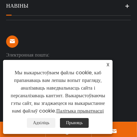
НАВІНЫ

Электронная пошта:
sales@orientalfiber.com
X
Мы выкарыстоўваем файлы cookie, каб
прапанаваць вам лепшы вопыт прагляду,

аналізаваць наведвальнасць сайта і
персаналізаваць кантэнт. Выкарыстоўваючы
Адрас: 90 Yangtanggang Road, зона
гэты сайт, вы згаджаецеся на выкарыстанне
эканамічнага развіцця, горад Джуронг, правінцыя
намі файлаў cookie.
Палітыка прыватнасці
Цзянсу, Кітай
Адхіліць
Прыняць


