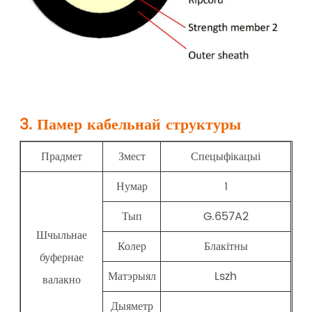
3. Памер кабельнай структуры
Прадмет
Змест
Спецыфікацыі
Нумар
1
Тып
G.657A2
Шчыльнае
Колер
Блакітны
буфернае
Матэрыял
Lszh
валакно
Дыяметр