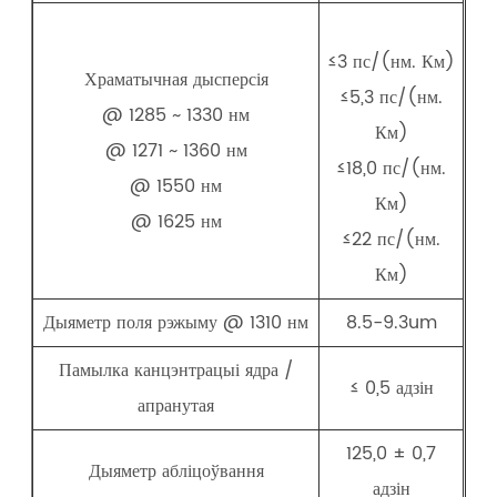
≤3 пс/(нм. Км)
Храматычная дысперсія
≤5,3 пс/(нм.
@ 1285 ~ 1330 нм
Км)
@ 1271 ~ 1360 нм
≤18,0 пс/(нм.
@ 1550 нм
Км)
@ 1625 нм
≤22 пс/(нм.
Км)
Дыяметр поля рэжыму @ 1310 нм
8.5-9.3um
Памылка канцэнтрацыі ядра /
≤ 0,5 адзін
апранутая
125,0 ± 0,7
Дыяметр абліцоўвання
адзін