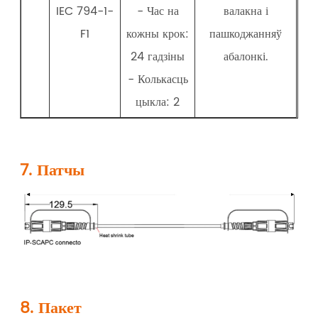
IEC 794-1-
- Час на
валакна і
F1
кожны крок:
пашкоджанняў
24 гадзіны
абалонкі.
- Колькасць
цыкла: 2
7. Патчы
8. Пакет