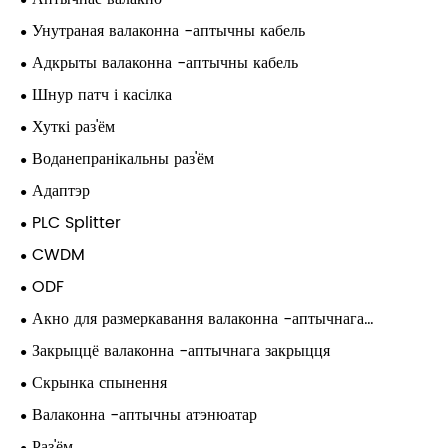
Унутраная валаконна -аптычны кабель
Адкрыты валаконна -аптычны кабель
Шнур патч і касілка
Хуткі раз'ём
Воданепранікальны раз'ём
Адаптэр
PLC Splitter
CWDM
ODF
Акно для размеркавання валаконна -аптычнага
размеркавання
Закрыццё валаконна -аптычнага закрыцця
Скрынка спынення
Валаконна -аптычны атэнюатар
Раз'ём