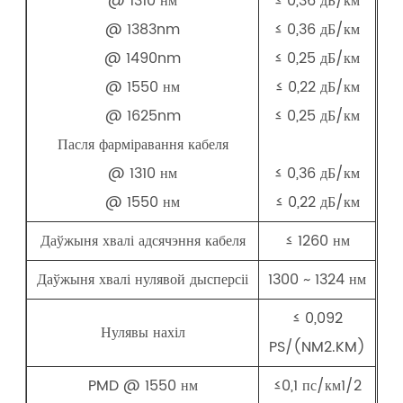
@ 1310 нм
≤ 0,36 дБ/км
@ 1383nm
≤ 0,36 дБ/км
@ 1490nm
≤ 0,25 дБ/км
@ 1550 нм
≤ 0,22 дБ/км
@ 1625nm
≤ 0,25 дБ/км
Пасля фарміравання кабеля
@ 1310 нм
≤ 0,36 дБ/км
@ 1550 нм
≤ 0,22 дБ/км
Даўжыня хвалі адсячэння кабеля
≤ 1260 нм
Даўжыня хвалі нулявой дысперсіі
1300 ~ 1324 нм
≤ 0,092
Нулявы нахіл
PS/(NM2.KM)
PMD @ 1550 нм
≤0,1 пс/км1/2