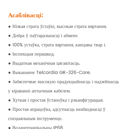
Асаблівасці:
● Нізкая страта ўстаўкі, высокая страта вяртання.
● Добра ў паўтаральнасці і абмене.
● 100% устаўка, страта вяртання, канцавы твар і.
● Інспекцыя перашкод.
● Выдатная механічная цягавітасць.
● Выкананне Telcordia GR-326-Core.
● Забяспечвае высокую прадукцыйнасць і надзейнасць
у кіраванні аптычным кабелем.
● Хуткая і простая ўстаноўка і рэканфігурацыя.
● Простая апрацоўка, адсутнасць неабходнасці ў
спецыяльным інструменце.
● Воданепранікальны IP68.