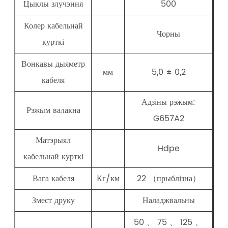
Цыклы злучэння
500
Колер кабельнай
Чорны
курткі
Вонкавы дыяметр
мм
5,0 ± 0,2
кабеля
Адзіны рэжым:
Рэжым валакна
G657A2
Матэрыял
Hdpe
кабельнай курткі
Вага кабеля
Кг/км
22 （прыблізна）
Змест друку
Наладжвальны
50 、 75 、 125 、