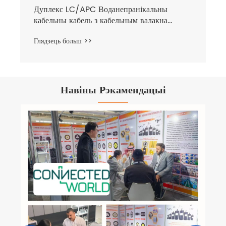
Навіны Рэкамендацыі
FTTH Network Installation: хуткаснае
валаконна-аптычнае падключэнне
Глядзець больш >>