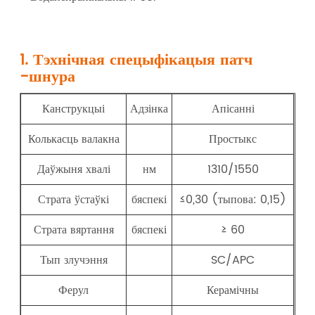
1. Тэхнічная спецыфікацыя патч
-шнура
Канструкцыі
Адзінка
Апісанні
Колькасць валакна
Простыкс
Даўжыня хвалі
нм
1310/1550
Страта ўстаўкі
бяспекі
≤0,30 (тыпова: 0,15)
Страта вяртання
бяспекі
≥ 60
Тып злучэння
SC/APC
Ферул
Керамічны