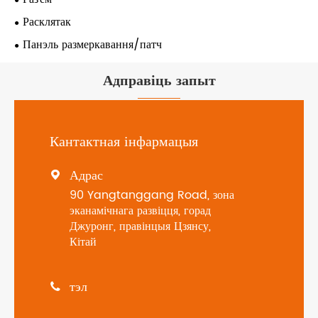
Расклятак
Панэль размеркавання/патч
Адправіць запыт
Кантактная інфармацыя
Адрас

90 Yangtanggang Road, зона
эканамічнага развіцця, горад
Джуронг, правінцыя Цзянсу,
Кітай
тэл
