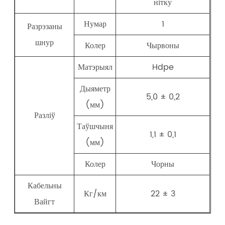
нітку
Нумар
1
Разрэзаны
шнур
Колер
Чырвоны
Матэрыял
Hdpe
Дыяметр
5,0 ± 0,2
(мм)
Разліў
Таўшчыня
1,1 ± 0,1
(мм)
Колер
Чорны
Кабельны
Кг/км
22 ± 3
Вайгт