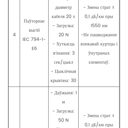
дыяметр
- Змена страт ≤
кабеля 20 х
0,1 дБ/км пры
Паўторнае
- Загрузка:
1550 нм
выгіб
4
20 N
-Не пашкоджанне
IEC 794-1-
- Хуткасць
вонкавай куртцы і
E6
згінання: 3
ўнутраных
сек/цыкл
элементаў.
- Цыклічная
крывізна: 30
- Даўжыня: 1
м
- Загрузка:
- Змена страт ≤
50 N
0,1 дБ/км пры