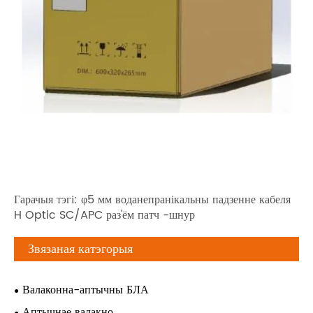
Гарачыя тэгі: φ5 мм воданепранікальны падзенне кабеля
H Optic SC/APC раз'ём патч -шнур
Звязаная катэгорыя
Валаконна-аптычны БЛА
Аптычнае валакно